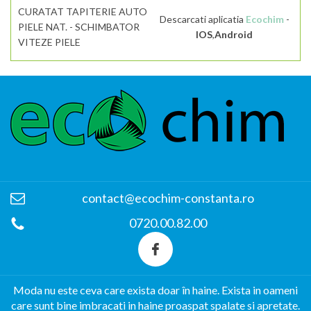
CURATAT TAPITERIE AUTO
Descarcati aplicatia
Ecochim
-
PIELE NAT. - SCHIMBATOR
IOS
,
Android
VITEZE PIELE
contact@ecochim-constanta.ro
0720.00.82.00
Moda nu este ceva care exista doar în haine. Exista in oameni
care sunt bine imbracati in haine proaspat spalate si apretate.